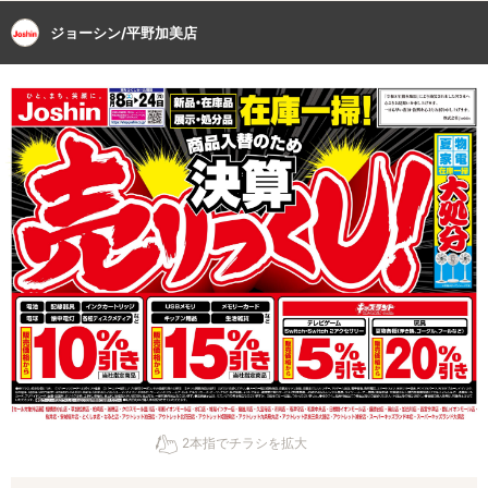
ジョーシン/平野加美店
2本指でチラシを拡大