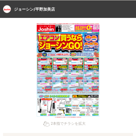
ジョーシン/平野加美店
2本指でチラシを拡大