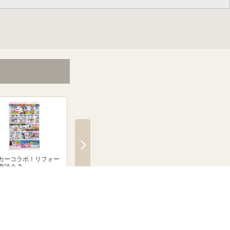
カーコラボ！リフォー
絶賛発売中！ブラウン シル
「無線式防犯カメラ
商談会 2
クシェーバーNevo
とならJoshinへ！