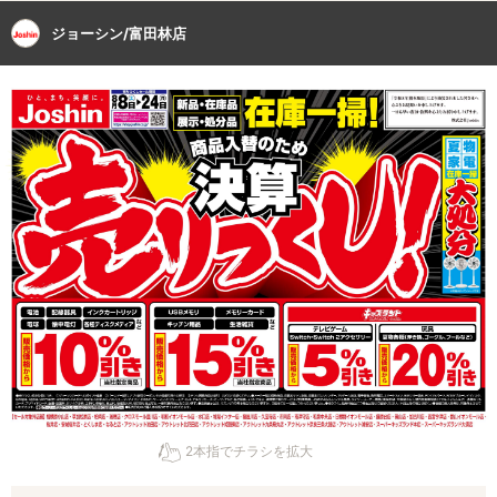
ジョーシン/富田林店
2本指でチラシを拡大