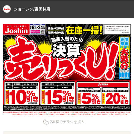
ジョーシン/富田林店
2本指でチラシを拡大