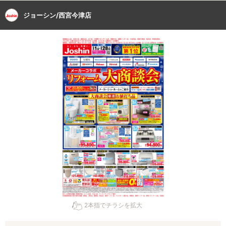
ジョーシン/西宮今津店
2本指でチラシを拡大