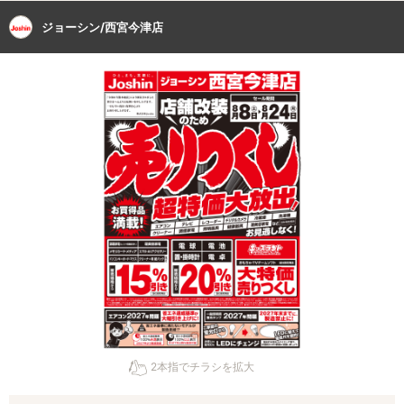
ジョーシン/西宮今津店
2本指でチラシを拡大