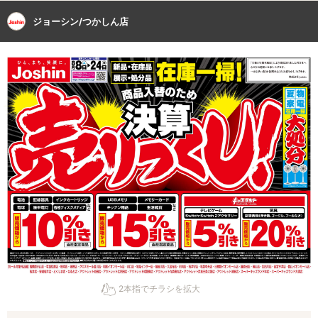
ジョーシン/つかしん店
2本指でチラシを拡大