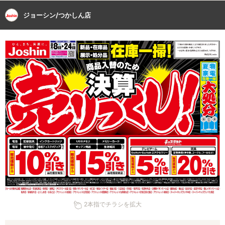
ジョーシン/つかしん店
2本指でチラシを拡大