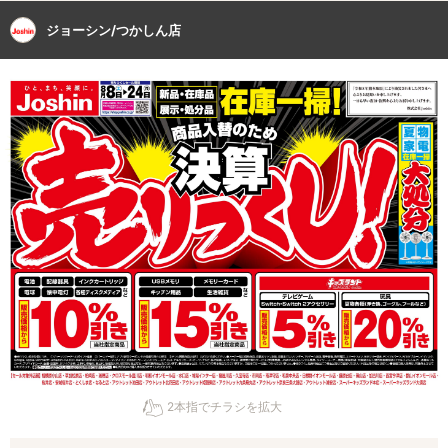
ジョーシン/つかしん店
2本指でチラシを拡大