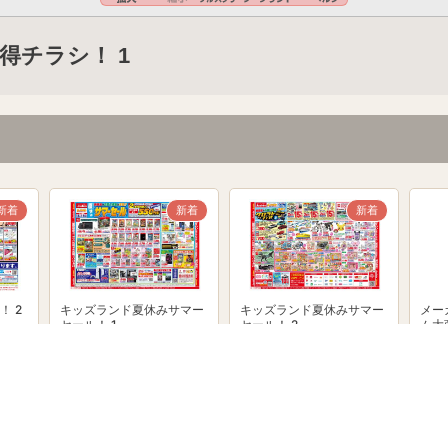
得チラシ！ 1
新着
新着
新着
！ 2
キッズランド夏休みサマー
キッズランド夏休みサマー
メー
セール！ 1
セール！ 2
ム大
powered by Shufoo!©