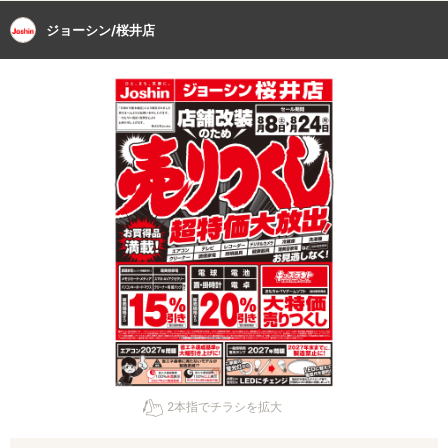
ジョーシン/桜井店
2本指でチラシを拡大