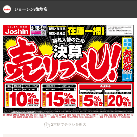
ジョーシン/御坊店
2本指でチラシを拡大