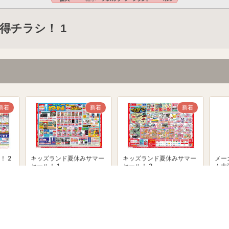
得チラシ！ 1
新着
新着
新着
！ 2
キッズランド夏休みサマー
キッズランド夏休みサマー
メー
セール！ 1
セール！ 2
ム大
powered by Shufoo!©