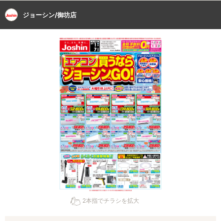
ジョーシン/御坊店
2本指でチラシを拡大