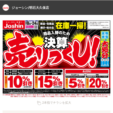
ジョーシン/明石大久保店
2本指でチラシを拡大