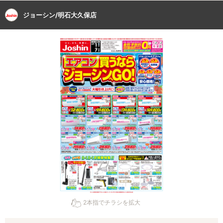
ジョーシン/明石大久保店
2本指でチラシを拡大