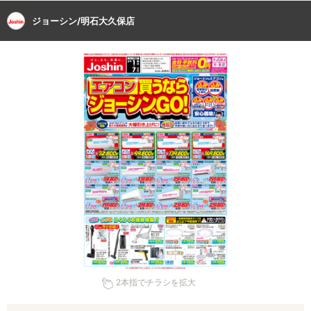
ジョーシン/明石大久保店
2本指でチラシを拡大