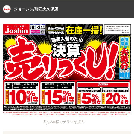
ジョーシン/明石大久保店
2本指でチラシを拡大