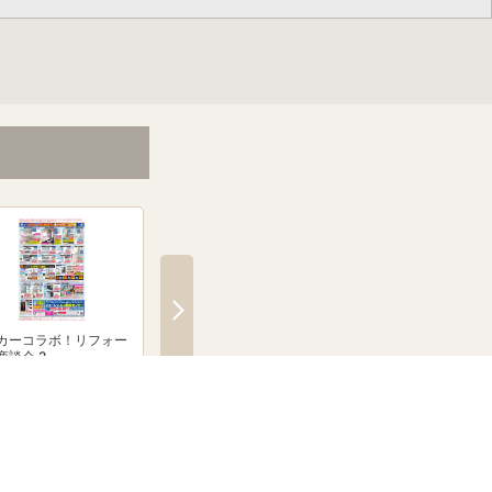
カーコラボ！リフォー
絶賛発売中！ブラウン シル
「無線式防犯カメラ
商談会 2
クシェーバーNevo
とならJoshinへ！