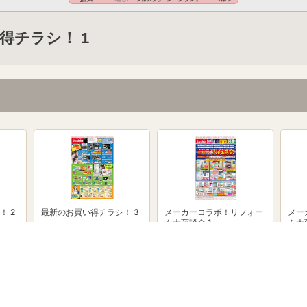
得チラシ！ 1
！ 2
最新のお買い得チラシ！ 3
メーカーコラボ！リフォー
メー
ム大商談会 1
ム大
powered by Shufoo!©