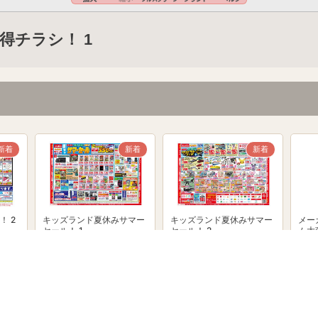
得チラシ！ 1
新着
新着
新着
！ 2
キッズランド夏休みサマー
キッズランド夏休みサマー
メー
セール！ 1
セール！ 2
ム大
powered by Shufoo!©