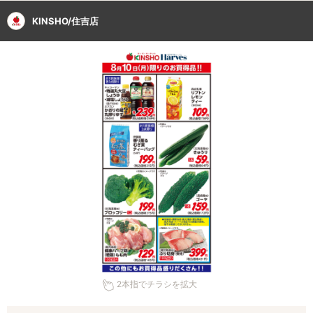
KINSHO/住吉店
2本指でチラシを拡大