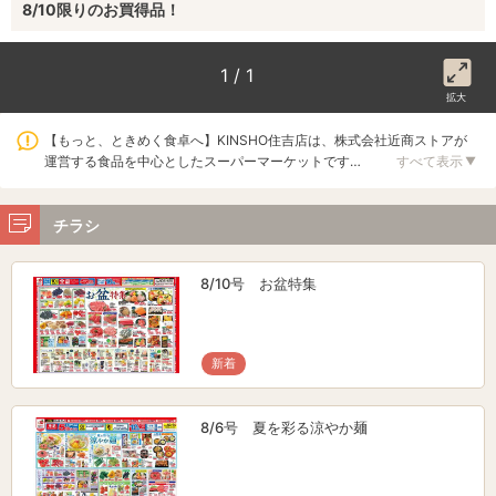
8/10限りのお買得品！
1 / 1
拡大
【もっと、ときめく食卓へ】KINSHO住吉店は、株式会社近商ストアが
運営する食品を中心としたスーパーマーケットです…
すべて表示
▼
チラシ
8/10号 お盆特集
新着
8/6号 夏を彩る涼やか麺