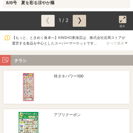
8/6号 夏を彩る涼やか麺
1 / 2
拡大
【もっと、ときめく食卓へ】KINSHO東湊店は、株式会社近商ストアが
運営する食品を中心としたスーパーマーケットです…
すべて表示
▼
チラシ
得ダネパワー100
アプリクーポン