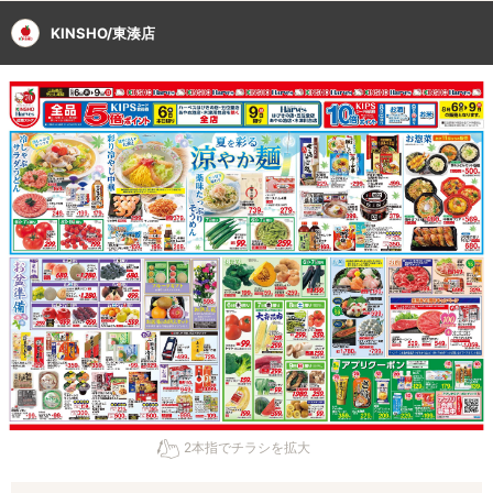
KINSHO/東湊店
2本指でチラシを拡大