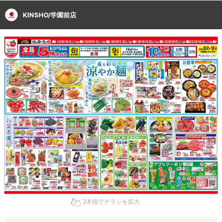
KINSHO/学園前店
2本指でチラシを拡大