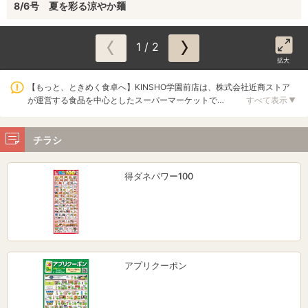
8/6号 夏を彩る涼やか麺
1 / 2
拡大
【もっと、ときめく食卓へ】KINSHO学園前店は、株式会社近商ストア
が運営する食品を中心としたスーパーマーケットで…
すべて表示
▼
チラシ
得ダネパワー100
アプリクーポン