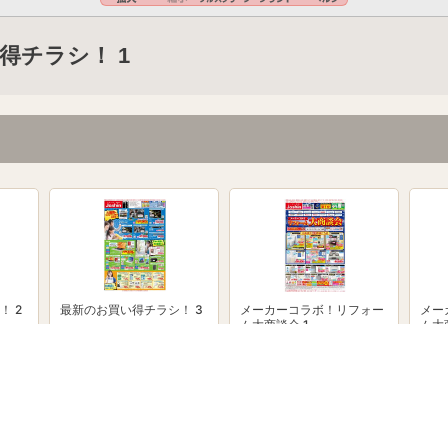
得チラシ！ 1
！ 2
最新のお買い得チラシ！ 3
メーカーコラボ！リフォー
メー
ム大商談会 1
ム大
powered by Shufoo!©