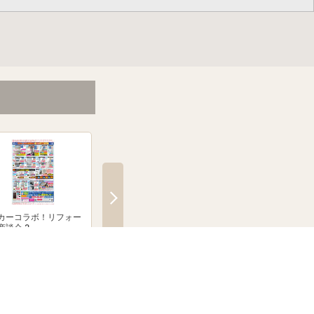
カーコラボ！リフォー
絶賛発売中！ブラウン シル
「無線式防犯カメラ
商談会 2
クシェーバーNevo
とならJoshinへ！