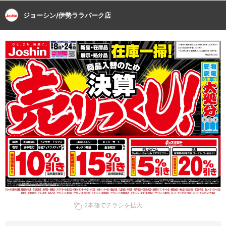
ジョーシン/伊勢ララパーク店
2本指でチラシを拡大