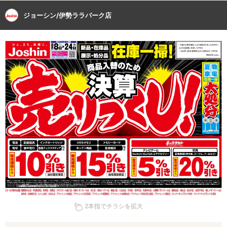
ジョーシン/伊勢ララパーク店
2本指でチラシを拡大