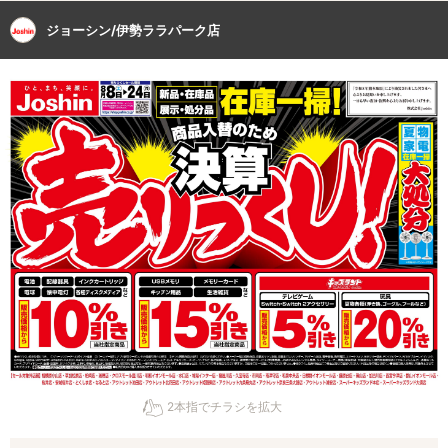
ジョーシン/伊勢ララパーク店
2本指でチラシを拡大