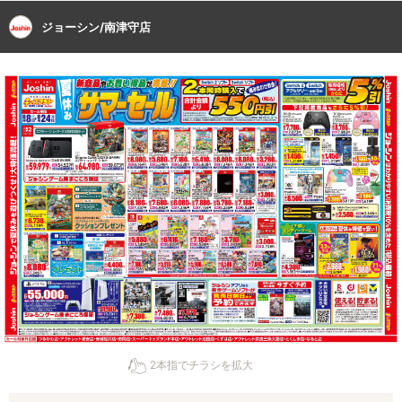
ジョーシン/南津守店
2本指でチラシを拡大