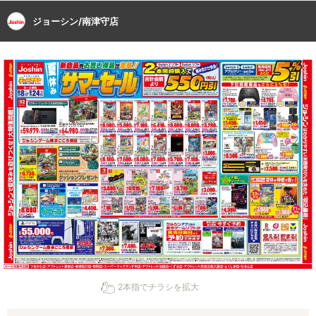
ジョーシン/南津守店
2本指でチラシを拡大