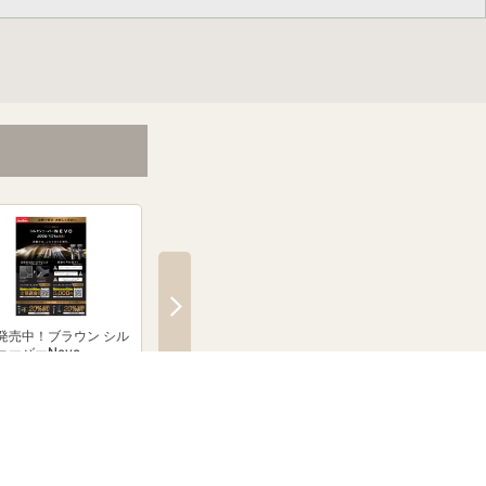
発売中！ブラウン シル
「無線式防犯カメラ」のこ
【PR】条件達成で楽
ェーバーNevo
とならJoshinへ！
ント500ポイントプ
トキャンペーン！