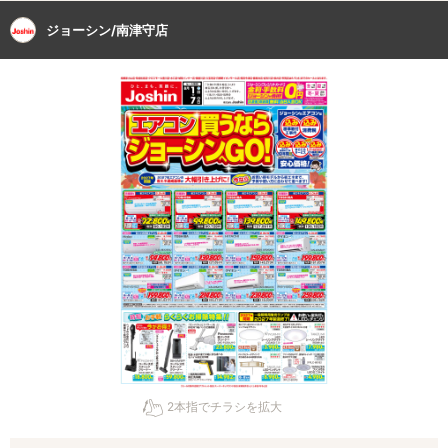
ジョーシン/南津守店
2本指でチラシを拡大