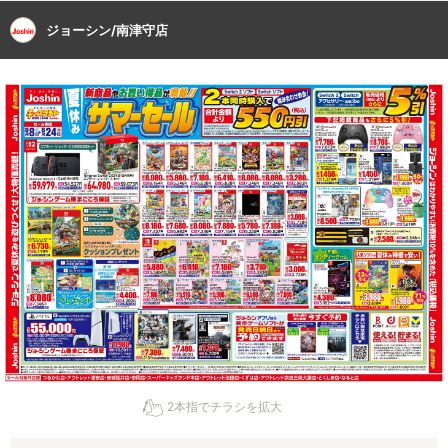
ジョーシン/南津守店
2本指でチラシを拡大