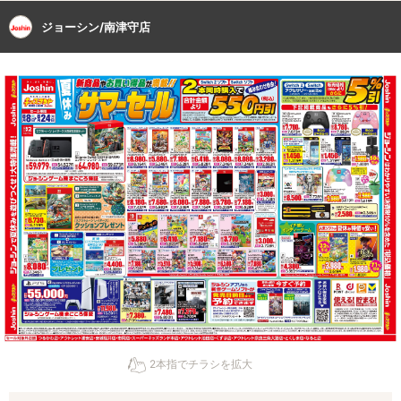
ジョーシン/南津守店
2本指でチラシを拡大