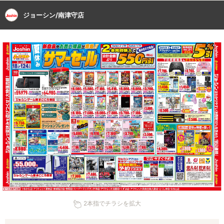
ジョーシン/南津守店
2本指でチラシを拡大