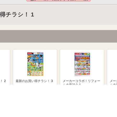
得チラシ！ 1
！ 2
最新のお買い得チラシ！ 3
メーカーコラボ！リフォー
メー
ム大商談会 1
ム大
powered by Shufoo!©