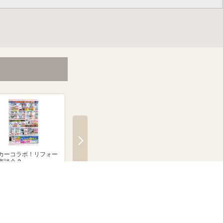
カーコラボ！リフォー
絶賛発売中！ブラウン シル
「無線式防犯カメラ
商談会 2
クシェーバーNevo
とならJoshinへ！