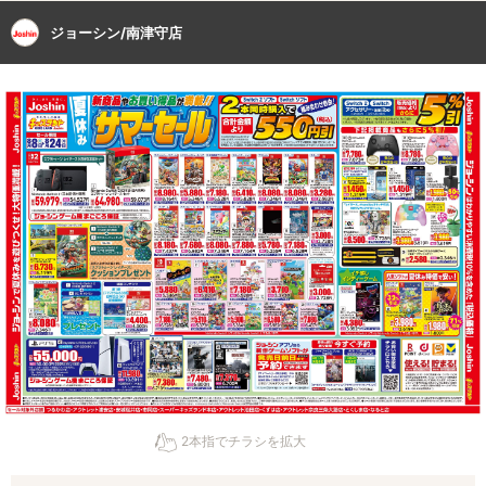
ジョーシン/南津守店
2本指でチラシを拡大