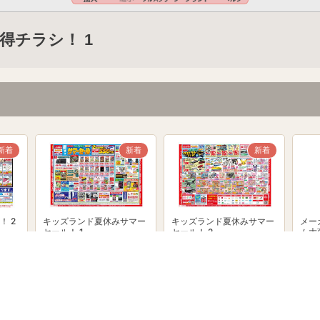
得チラシ！ 1
新着
新着
新着
！ 2
キッズランド夏休みサマー
キッズランド夏休みサマー
メー
セール！ 1
セール！ 2
ム大
powered by Shufoo!©