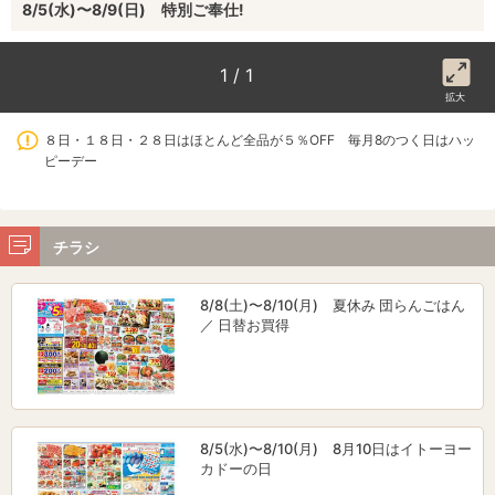
8/5(水)〜8/9(日) 特別ご奉仕!
1 / 1
拡大
８日・１８日・２８日はほとんど全品が５％OFF 毎月8のつく日はハッ
ピーデー
チラシ
8/8(土)〜8/10(月) 夏休み 団らんごはん
／ 日替お買得
8/5(水)〜8/10(月) 8月10日はイトーヨー
カドーの日