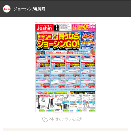
ジョーシン/亀岡店
2本指でチラシを拡大