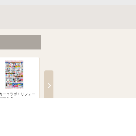
カーコラボ！リフォー
絶賛発売中！ブラウン シル
「無線式防犯カメラ
商談会 2
クシェーバーNevo
とならJoshinへ！