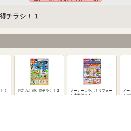
得チラシ！ 1
！ 2
最新のお買い得チラシ！ 3
メーカーコラボ！リフォー
メー
ム大商談会 1
ム大
powered by Shufoo!©