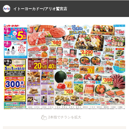
イトーヨーカドー/アリオ鷲宮店
2本指でチラシを拡大