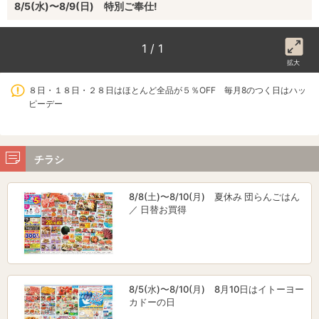
8/5(水)〜8/9(日) 特別ご奉仕!
1 / 1
拡大
８日・１８日・２８日はほとんど全品が５％OFF 毎月8のつく日はハッ
ピーデー
チラシ
8/8(土)〜8/10(月) 夏休み 団らんごはん
／ 日替お買得
8/5(水)〜8/10(月) 8月10日はイトーヨー
カドーの日