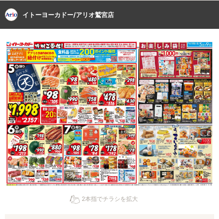
イトーヨーカドー/アリオ鷲宮店
2本指でチラシを拡大