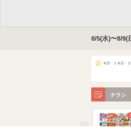
8/5(水)〜8/
８日・１８日・２
チラシ