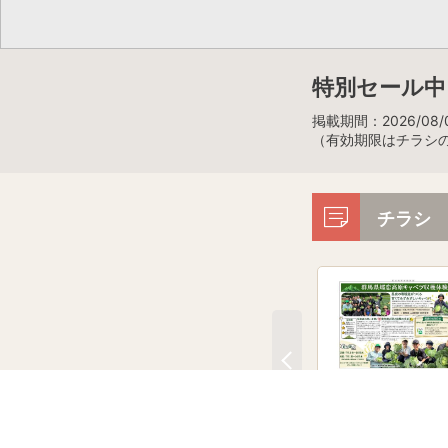
特別セール中！
掲載期間：2026/08/0
（有効期限はチラシ
チラシ
「コープの産直 嬬恋
ャベツ」職員収穫体験
ート