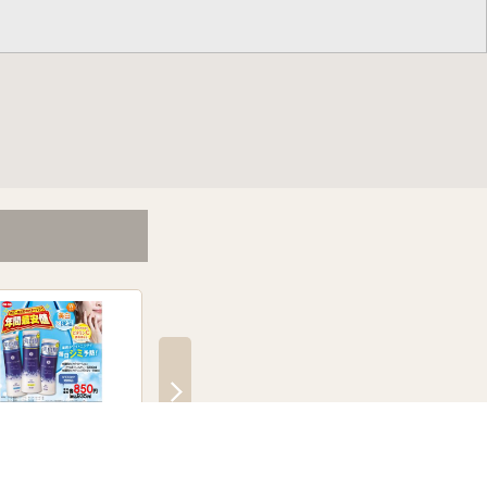
間最安値!】コープの薬
20％還元！かなトク！対象
8月の得々カレンダー
美白化粧品
店舗です
6月19日～8月31日