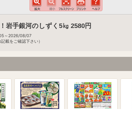
岩手銀河のしずく5㎏ 2580円
5～2026/08/07
の記載をご確認下さい）
高原キ
【もっと伝えたい！】しめ
どどーんとポイントプレゼ
【年
レポ
さば
ント ポイント付きで得し
用※
ちゃおう！ 国産素材のし
めさば 農産乾物１０％
引 子育てポイント5倍デ