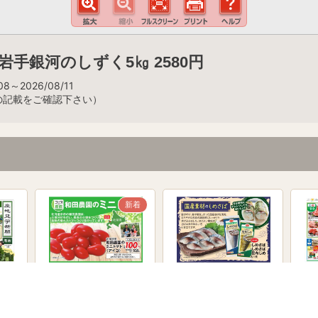
手銀河のしずく5㎏ 2580円
8～2026/08/11
の記載をご確認下さい）
新着
高原キ
【もっと伝えたい！】アイ
【もっと伝えたい！】しめ
家族
レポ
コ トマト
さば
イワ
楽し
き 
の産