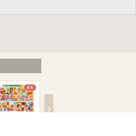
新着
だんらん みんなでワ
どどーんとポイントプレゼ
【年間最安値!】コー
イごちそう みんなで
ント ポイント付きで得し
用※美白化粧品
く焼肉 ごちそう手巻
ちゃおう！ 国産素材のし
旬のフルーツ コープ
めさば 農産乾物１０％
直 和田農園のミニト
引 子育てポイント5倍デ