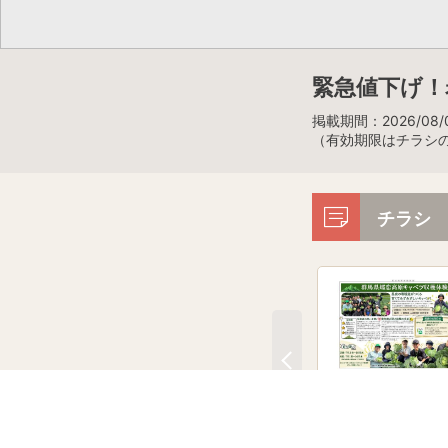
緊急値下げ！岩
掲載期間：2026/08/0
（有効期限はチラシ
チラシ
「コープの産直 嬬恋
ャベツ」職員収穫体験
ート