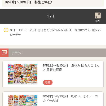
8/5(水)〜8/9(日) 特別ご奉仕!
1 / 1
拡大
８日・１８日・２８日はほとんど全品が５％OFF 毎月8のつく日はハッ
ピーデー
チラシ
8/8(土)〜8/10(月) 夏休み 団らんごはん
／ 日替お買得
新着
8/5(水)〜8/10(月) 8月10日はイトーヨー
カドーの日