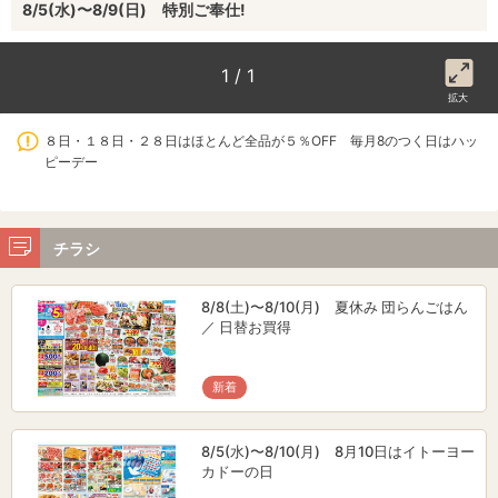
8/5(水)〜8/9(日) 特別ご奉仕!
1 / 1
拡大
８日・１８日・２８日はほとんど全品が５％OFF 毎月8のつく日はハッ
ピーデー
チラシ
8/8(土)〜8/10(月) 夏休み 団らんごはん
／ 日替お買得
新着
8/5(水)〜8/10(月) 8月10日はイトーヨー
カドーの日