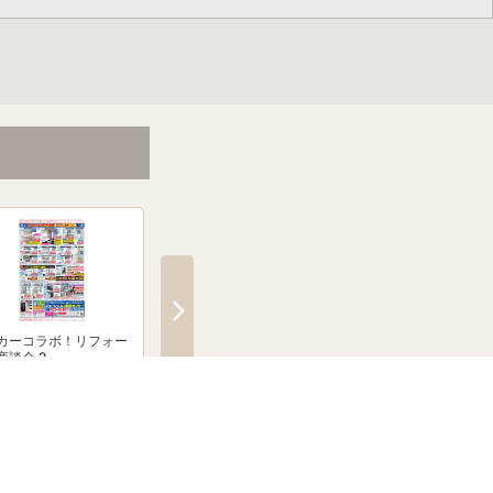
カーコラボ！リフォー
絶賛発売中！ブラウン シル
「無線式防犯カメラ
商談会 2
クシェーバーNevo
とならJoshinへ！