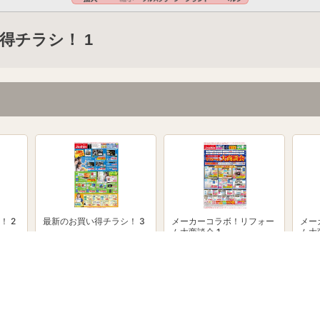
得チラシ！ 1
！ 2
最新のお買い得チラシ！ 3
メーカーコラボ！リフォー
メー
ム大商談会 1
ム大
powered by Shufoo!©