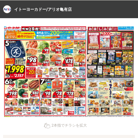
イトーヨーカドー/アリオ亀有店
2本指でチラシを拡大