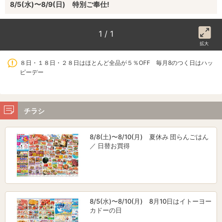
8/5(水)〜8/9(日) 特別ご奉仕!
1 / 1
拡大
８日・１８日・２８日はほとんど全品が５％OFF 毎月8のつく日はハッ
ピーデー
チラシ
8/8(土)〜8/10(月) 夏休み 団らんごはん
／ 日替お買得
8/5(水)〜8/10(月) 8月10日はイトーヨー
カドーの日